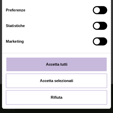
consenso
FEEDBACK E CONTATTI
Preferenze
Se riscontri delle barriere o hai suggerimenti, scrivici a:
hi@bistroemmi.com
Statistiche
Marketing
METODO DI VALUTAZIONE
Questa dichiarazione è stata redatta tramite
un’autovalutazione interna. I controlli vengono
effettuati periodicamente.
Accetta tutti
Ultima verifica: 26.06.2025
Accetta selezionati
Cafè Bistro Emmi
Rifiuta
Via Scena 31, 39017 Scena
Italia