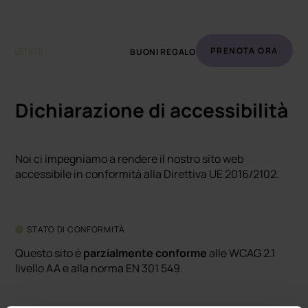
PRENOTA ORA
BUONI REGALO
Dichiarazione di accessibilità
Noi ci impegniamo a rendere il nostro sito web
accessibile in conformità alla Direttiva UE 2016/2102.
STATO DI CONFORMITÀ
Questo sito è
parzialmente conforme
alle WCAG 2.1
livello AA e alla norma EN 301 549.