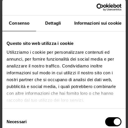
CONTENUTI NON ACCESSIBILI
Nonostante i nostri sforzi, alcuni contenuti non
risultano ancora completamente accessibili:
Consenso
Dettagli
Informazioni sui cookie
Video incorporati privi di sottotitoli o descrizioni
audio
Questo sito web utilizza i cookie
Documenti PDF
Alcuni contrasti di colore e elementi di
Utilizziamo i cookie per personalizzare contenuti ed
navigazione
annunci, per fornire funzionalità dei social media e per
Contenuti di terze parti
analizzare il nostro traffico. Condividiamo inoltre
informazioni sul modo in cui utilizzi il nostro sito con i
nostri partner che si occupano di analisi dei dati web,
pubblicità e social media, i quali potrebbero combinarle
ALTERNATIVE DISPONIBILI
con altre informazioni che hai fornito loro o che hanno
raccolto dal tuo utilizzo dei loro servizi.
Su richiesta, possiamo fornire contenuti alternativi in
formato accessibile. Contattaci all'indirizzo e-mail
indicato di seguito.
Selezione
Necessari
del