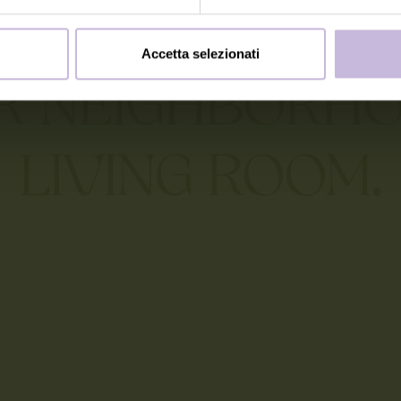
si allena già il prossimo Picasso.
Accetta selezionati
R NEIGHBORHO
LIVING ROOM.