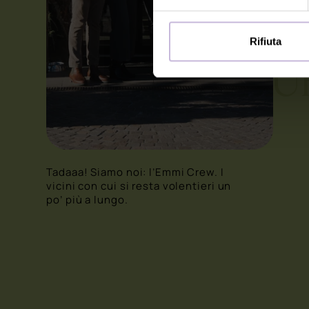
Rifiuta
YOU
Tadaaa! Siamo noi: l’Emmi Crew. I
vicini con cui si resta volentieri un
po’ più a lungo.