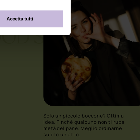
Accetta tutti
OD’S
Solo un piccolo boccone? Ottima
idea. Finché qualcuno non ti ruba
metà del pane. Meglio ordinarne
subito un altro.